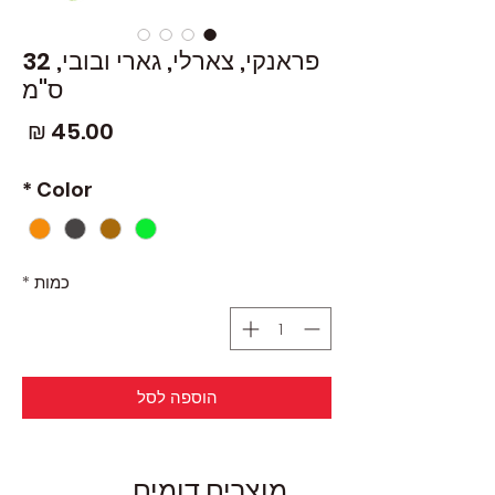
פראנקי, צארלי, גארי ובובי, 32
ס"מ
מחי
*
Color
כמות
*
הוספה לסל
מוצרים דומים