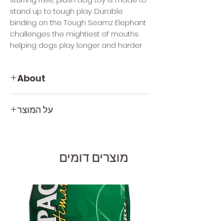
stand up to tough play. Durable
binding on the Tough Seamz Elephant
challenges the mightiest of mouths
helping dogs play longer and harder
About
2x thicker seams last longer
על המוצר
Invincibles squeakers keep
squeaking if punctured
בובות מצפצפות מסדרת תפרים חזקים של
No stuffing means no mess
חברת Outward Hound האמריקאית
Extra chew shield layer inside
מחוזקות בתפרים כפולים מסביבן לחיזוק
Contains one Invincibles squeaker
מוצרים דומים
ועמידות
בעלות שכבה פמינית המחזקת את עמידות
הבובה
משמיעות צליל צפצוף ייחודי
מרקם נעים למגע הכלב