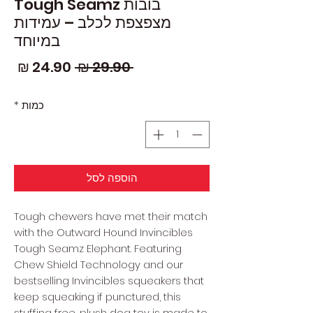
בובות Tough Seamz
מצפצפת לכלב – עמידות
במיוחד
מחיר
מחי
 ‏29.90 ‏₪ 
רגיל
מבצ
כמות
*
הוספה לסל
Tough chewers have met their match
with the Outward Hound Invincibles
Tough Seamz Elephant. Featuring
Chew Shield Technology and our
bestselling Invincibles squeakers that
keep squeaking if punctured, this
stuffing free, plush dog toy is made to