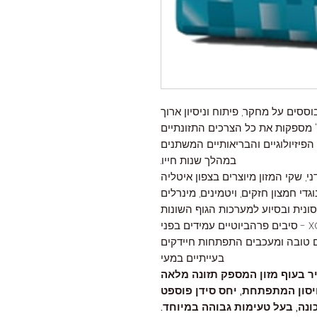
לים מבוססים על מחקר, פיתוח וניסיון ארוך
ל מונג' מספקות את כל הצרכים התזונתיים
פיזיולוגיים והבריאותיים המשתנים
במהלך שנות חייו.
י, שקי המזון מיוצרים בצפון איטליה
וגדי חמצון חזקים, ויטמינים, מינרלים
נית ובסיוע למערכות הגוף השונות
* מכיל סיבים תזונתיים מהדור החדש - XOS - סיבים פרהביוטיים עמידים בפני
ם טובה ומעכבים התפתחות חיידקים
בעייתיים במעי
 12 חודשים - עשיר בעוף מזון המספק תזונה מלאה
סון המתפתחת, יחס סידן פוספט
ונה, בעל טעימות גבוהה במיוחד.