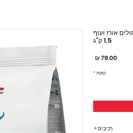
גורי חתולים אורז ועוף
1.5 ק"ג
מחיר
כמות
*
רכיבים