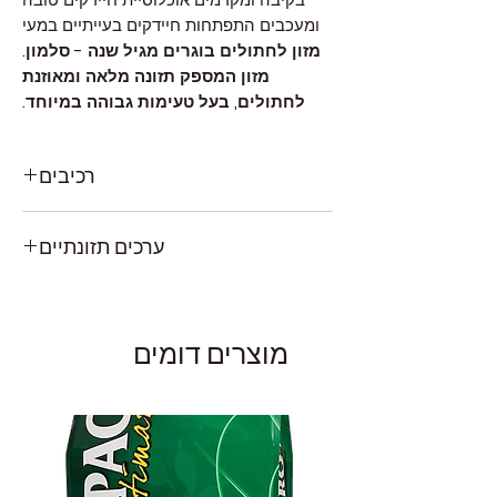
ומעכבים התפתחות חיידקים בעייתיים במעי
מזון לחתולים בוגרים מגיל שנה - סלמון.
מזון המספק תזונה מלאה ומאוזנת
לחתולים, בעל טעימות גבוהה במיוחד.
רכיבים
דג מיובש (סלמון 26%), אורז, עוף (בשר טרי
ערכים תזונתיים
מינ' 10%), תירס, שומן מן החי, חלבון הידרולייז
מן החי, שמרי בירה, שמן סלמון טהור, מאנן
חלבון 33%, שומן 14%, סיבים 2.5%, אפר 6.5%,
אוליגוסכריד (MOS), קסיליו אוליגוסכרידים
סידן 1.8%, זרחן 1.2%, אומגה שש 7%, אומגה
(XOS), אבקת חלבון חלב.
שלוש 0.8%
מוצרים דומים