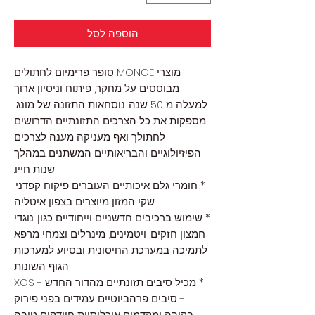
הוספה לסל
מוצרי MONGE סופר פרימיום לחתולים
מבוססים על מחקר, פיתוח וניסיון ארוך
למעלה מ 50 שנה. נוסחאות התזונה של מונג'
מספקות את כל הצרכים התזונתיים הדרושים
לחתולך ואף מעניקה מענה לצרכים
הפיזיולוגיים והבריאותיים המשתנים במהלך
שנות חייו.
* חומרי גלם איכותיים העוברים פיקוח קפדני,
שקי המזון מיוצרים בצפון איטליה
* שימוש ברכיבים חדשניים וייחודיים כגון: נוגדי
חמצון חזקים, ויטמינים, מינרלים וצמחי מרפא
לתמיכה במערכת החיסונית ובסיוע למערכות
הגוף השונות
* מכיל סיבים תזונתיים מהדור החדש - XOS
- סיבים פרהביוטיים עמידים בפני פירוק
בקיבה ומקדמים אוכלוסיית חיידקים טובה