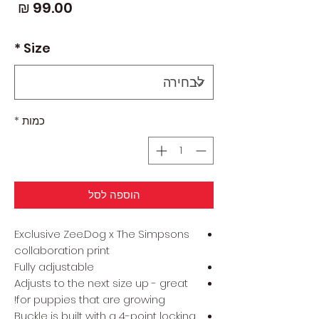
מחי
*
Size
כמות
*
הוספה לסל
Exclusive Zee.Dog x The Simpsons
collaboration print
Fully adjustable
Adjusts to the next size up - great
for puppies that are growing!
Buckle is built with a 4-point locking