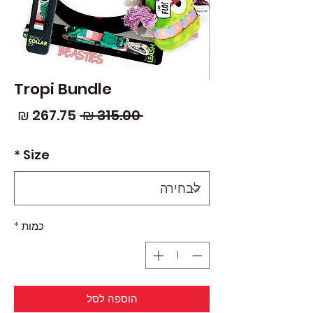
Tropi Bundle
מחיר
מחי
 ‏315.00 ‏₪ 
רגיל
מבצ
*
Size
כמות
*
הוספה לסל