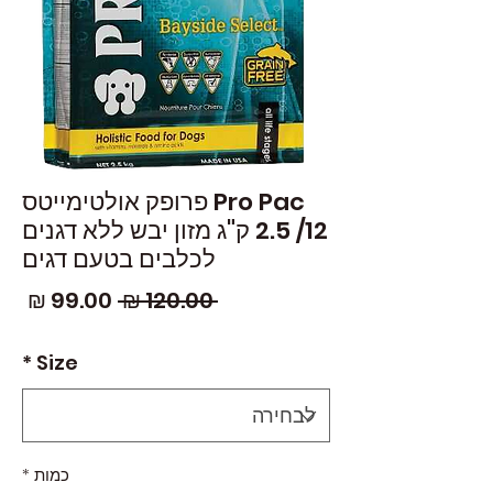
Pro Pac פרופק אולטימייטס
12/ 2.5 ק"ג מזון יבש ללא דגנים
לכלבים בטעם דגים
מחיר
מחי
 ‏120.00 ‏₪ 
רגיל
מבצ
*
Size
כמות
*