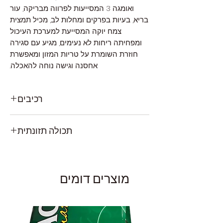
ואומגה 3 המסייעות לפרווה מבריקה, עור
בריא, בעיות בפרקים ומחלות לב, מכיל תמצית
צמח יוקה המסייעת למערכת העיכול
ומפחיתה ריחות לא נעימים, מגיע עם סגירה
חוזרת השומרת על טריות המזון ומאפשרת
אחסנה וגישה נוחה להאכלה.
רכיבים
קמח דג לבן, תפו"א, חומוס, שמן קנולה, בטטה,
תכולה תזונתית
סיביי אפונה, חומרי טעם טבעיים, זרעיי פשתן,
ביצה, תפוחים, אוכמניות, גזר, תרד, סיבי
חלבון:23%, שומן:14%, סיבים תזונתיים:4%,
אוכמניות, סיבי חמוציות, L-Lyzine, DL-
לחות:10%, אומגה 6: 2.2%, אומגה 3: 1.5%
Methionine, טאורין, יוקה, L-Carnitine,
בטא-קארוטן, ויטמינים ומנרלים.
מוצרים דומים