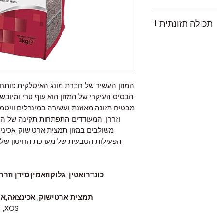
(טרי 10%, מיובש 32%), אורז, תירס, שומן מן החי
תכולה תזונתית
די חימצון טבעיים), עיסת
, חלבון מן החי שעבר
ביצים (מועשר בחלבון
30%
מלא), דגים(סלמון מיובש),שמן דגים (שמן סלמון), XOS,
פירולינה,סחוס ממקור
18%
ורש אכינצאה, אורגנו,
המזון העשיר של חברת מונג האיטלקית פותח 
אבקת שום מיובש.
2%
הבסיס העיקרי של המזון הוא עוף טרי ומיובש ה
מבטיח תזונה מאוזנת ועשירה במינרלים וויטמיני
7%
וזרחן, המעודדים התפתחות תקינה של המפ
משולבים במזון תמצית ארטישוק, אכיניצי
1.50%
הפעילות הטבעית של מערכת החיסון של ה
1.20%
7%
כונדרואטין, גלוקוזאמין,סידן ו
0.70%
תמצית ארטישוק, אכינצאה,אור
XOS, פרהביוטיקה טבעית לעיכול בריא.