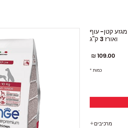
 מגזע קטן- עוף
ואורז 3 ק"ג
מחיר
כמות
*
מרכיבים