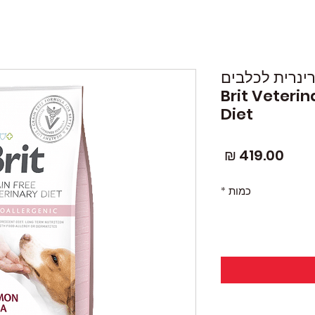
רינרית לכלבים
גני 12 ק”ג Brit Veterinary
Diet
מחיר
כמות
*