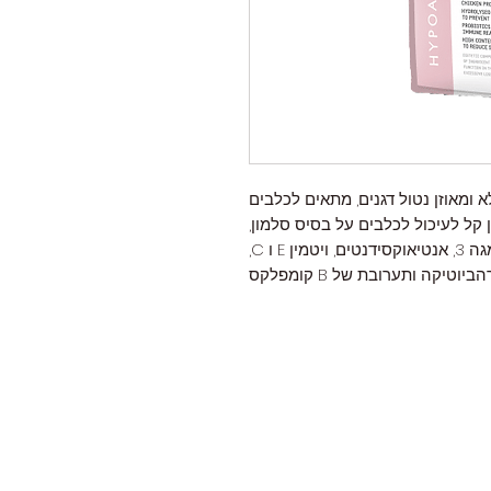
א ומאוזן נטול דגנים, מתאים לכלבים
 קל לעיכול לכלבים על בסיס סלמון,
אפונה וכוסמת, מועשר בחומצות אומגה 3, אנטיאוקסידנטים, ויטמין E ו C,
וטיקה ותערובת של B קומפלקס