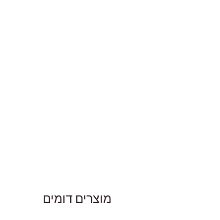
ic approach to
isorders (chronic diarrhoea,
מוצרים דומים