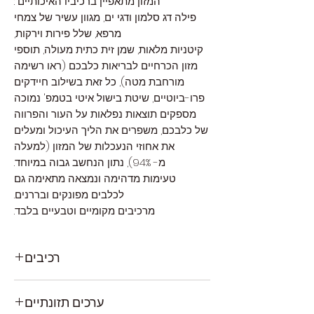
המזון מתאפיין ברכיביו האיכותיים :
פילה דג סלמון ודגי ים,
מגוון עשיר של צמחי
מרפא,
שלל פירות וירקות,
קיטניות מלאות,
שמן זית כתית מעולה,
תוספי
מזון הכרחיים לבריאות כלבכם (
ראו רשימה
מורחבת מטה),
כל זאת בשילוב חיידקים
פרו-ביוטיים, שיטת בישול איטי בטמפ' נמוכה
מספקים תוצאות נפלאות על העור והפרווה
של כלבכם, משפרים את הליך העיכול ומעלים
את אחוזי הנעכלות של המזון (למעלה
מ-
94%
), נתון הנחשב גבוה במיוחד.
טעימות מדהימה ונמצאה מתאימה גם
לכלבים מפונקים ובררנים.
מרכיבים מקומיים וטבעיים בלבד.
רכיבים
סלמון 22%, דגים 19%, אורז 19%, שמן סלמון,
ערכים תזונתיים
תפוח 6%, תפוחי אדמה (5%), עדשים 5%, פירות