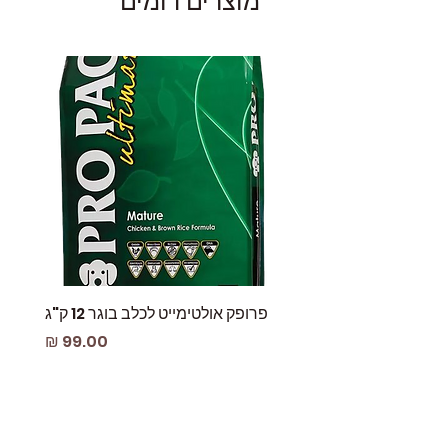
מוצרים דומים
היוצרים טעם שאף כלב לא יוכל לסרב לו.
החטיף ללא דגנים, תפוחי אדמה וצבעי מאכל
כלל, כך שאפשר לפנק את הכלב וגם לספק לו
חטיף בריא ומזין. מתוסף בפטל כמקור לנוגדני
חמצון טבעיים וחיזוק מערכת החיסון.
Carnilove Crunchy Snack Mackerel &
Raspberries
רכיבים:
מקרל (מיובש 35%, טרי 15%), דלעת
15%, אפונה צהובה 8%, תפוח מיובש 5%, גזר 5%,
חומוס 4%, פטל 4%, שומן עוף(משומר עם
טופוקרילים טבעיים) 4%, זרעי פשתן 2%, תרד
מיובש 2%, שמן פשתן 1%
ערכים תזונתיים:
חלבון גולמי 32.0% תכולת
פרופק אולטימייט לכלב בוגר 12 ק"ג
פאוץ
שומן 10.0% לחות 10.0% אפר גולמי 7.2% סיבים
מחיר
גולמיים 6.0% סידן 1.2% זרחן 0.8% אומגה -3
0.4% אומגה 6 1.1%