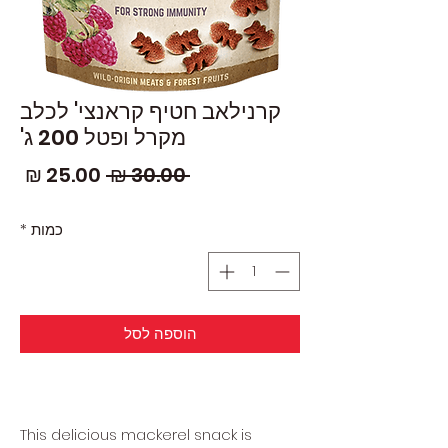
קרנילאב חטיף קראנצי' לכלב
מקרל ופטל 200 ג'
מחיר
מחי
 ‏30.00 ‏₪ 
רגיל
מבצ
כמות
*
הוספה לסל
This delicious mackerel snack is