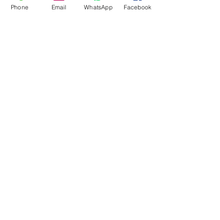
מחיר
Phone
Email
WhatsApp
Facebook
צעצוע
מנומר לחתול
מחיר
משחק
צעצוע תנין
מגרדת תפוח
לגירוד ותלייה
עם קטניפ
מחיר
מחיר