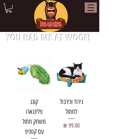
YOU HAD ME AT WOOF!
גירוד וכירבול
קונג
לחתול
פלינגארו
משחק חתול
מחיר
עם קטניפ