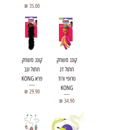
מחיר
קונג משחק
קונג משחק
חתול דג
חתול זנב
טרופי ורוד
פרא KONG
KONG
מחיר
מחיר