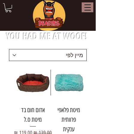
YOU HAD ME AT WOOF!
מיטת פלאפי
אדום חום בד
פרוותית
מיטת ס.ל
ענקית
מחיר רגיל
מחיר מבצע