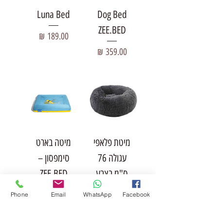
Luna Bed
Dog Bed
ZEE.BED
מחיר
מחיר
מיטת פלאפי
מיטה בארט
עגולה 76
סימפסון –
ס"מ בצבע
ZEE.BED
שחור
מחיר
Phone
Email
WhatsApp
Facebook
מחיר רגיל
מחיר מבצע