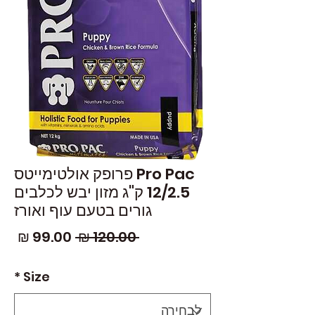
Pro Pac פרופק אולטימייטס
12/2.5 ק"ג מזון יבש לכלבים
גורים בטעם עוף ואורז
מחיר
מחי
 ‏120.00 ‏₪ 
רגיל
מבצ
*
Size