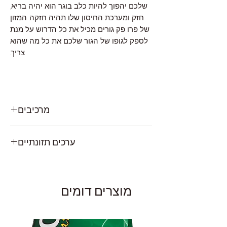
שלכם יהפוך להיות כלב בוגר הוא יהיה בריא,
חזק ומערכת החיסון שלו תהיה חזקה. המזון
של פרו פק גורים מכיל את כל הדרוש על מנת
לספק לגופו של הגור שלכם את כל מה שהוא
צריך.
מרכיבים
עוף, אורז חום, אורז לבן, שומן עוף (משומר עם
ערכים תזונתיים
Tocopherols המעורב), סובין אורז, דג, עיסת
סלק סוכר, אפונה, זרעי פשתן, ביצה, תפוחים,
חלבוףן:30% שומן:20% אפר:8.7% סיבים:4%
אוכמניות, גזר, תרד, אוכמניות סיביות חמוציות,
לחות:10% נתרן:0.3% סידן:1.7% זרחן:1.2%
DL- מתיונין , L- ליזין, טאורין, יוקה, ל-קרניטין,
בטא-קרוטן, ויטמינים, מינרלים.
מוצרים דומים