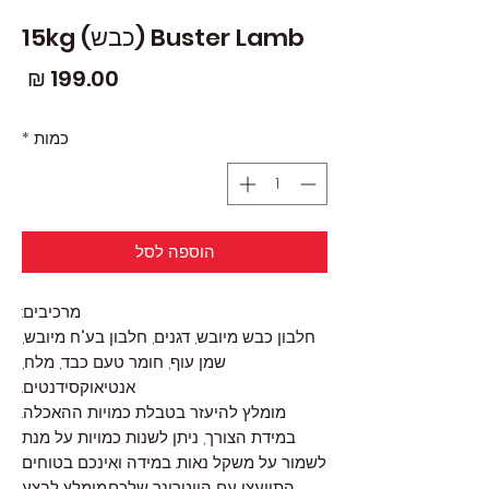
Buster Lamb (כבש) 15kg
מחי
כמות
*
הוספה לסל
מרכיבים:
חלבון כבש מיובש, דגנים, חלבון בע"ח מיובש,
שמן עוף, חומר טעם כבד, מלח,
אנטיאוקסידנטים.
מומלץ להיעזר בטבלת כמויות ההאכלה.
במידת הצורך, ניתן לשנות כמויות על מנת
לשמור על משקל נאות. במידה ואינכם בטוחים
התייעצו עם הווטרינר שלכם.מומלץ לבצע