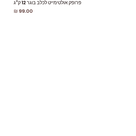
פרופק אולטימייט לכלב בוגר 12 ק"ג
פאוץ
מחיר