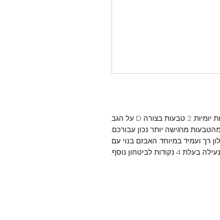
ריתמות H הן אופציה קלת משקל להליכות יומיות. 2 טבעות בצורה D על הגב
מהטבעות מרגישה יותר נכון עבורכם.
ה מניילון רך ועמיד במיוחד. האבזם בנוי עם
ת 4 נקודות לביטחון נוסף.