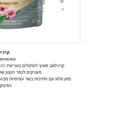
רכיבים: 85% בשר בפילטים (71% עוף, 14% פורל), 12% ציר, 1%
קרנילא
chinacea
ק
מעניקים לנמר הקטן שלך 
מזון מלא עם חתיכות בשר עסיסיות מבוש
כפינוק