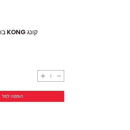
קונג KONG בובת קשר דביבון
הוספה לסל