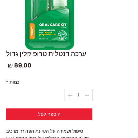
ערכה דנטלית טרופיקלין גדול
מחי
כמות
*
הוספה לסל
טיפול ושמירה על היגיינת הפה זה מרכיב