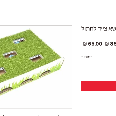
א צייד לחתול
מחיר
מחיר
רגיל
מבצע
כמות
*