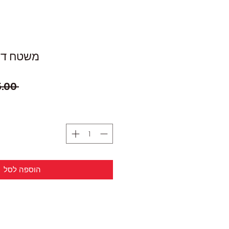
משטח דש
 ‏85.00 ‏₪ 
הוספה לסל