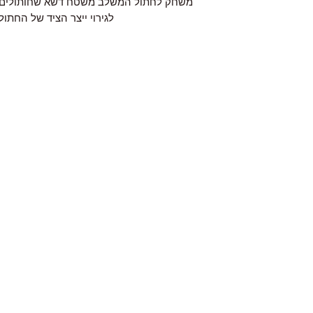
משחק לחתול המשלב משטח דשא שחותולים א
לגירוי ייצר הציד של החתול