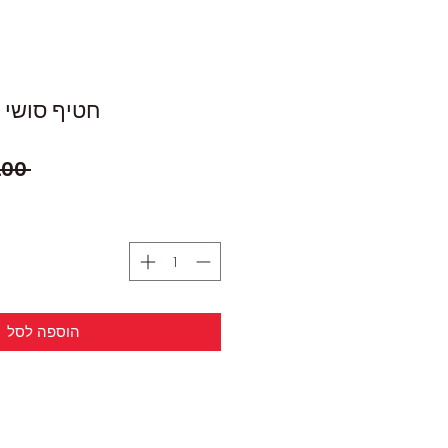
חטיף סושי סלמון
 ‏25.00 ‏₪ 
הוספה לסל