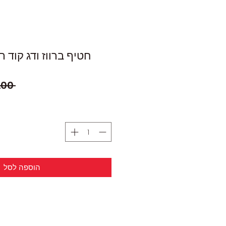
חטיף ברווז ודג קוד רצועות
 ‏25.00 ‏₪ 
הוספה לסל