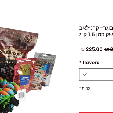
וגר- קרנילאב
שק קטן 1.5 ק"ג
מחיר
מחיר
רגיל
מבצע
*
flavors
כמות
*