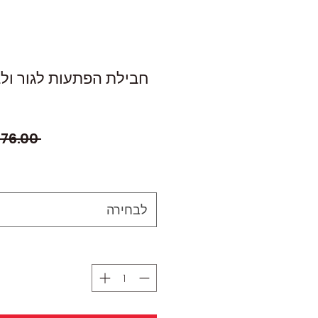
חבילת הפתעות לגור ולב
 ‏276.00 ‏₪ 
לבחירה