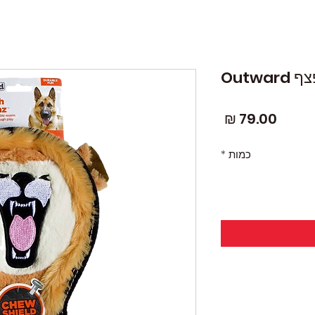
Outw
מחיר
כמות
*